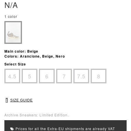
N/A
1 color
Main color: Beige
Colors: Arancione, Beige, Nero
Select Size
4.5
5
6
7
7.5
8
SIZE GUIDE
Archive Sneakers: Limited Edition.
Prices for all the Extra-EU shipments are already VAT