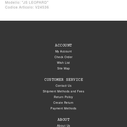
Modello: "JS LEOPARD"
Codice Articolo: V24536
ACCOUNT
My Account
Check Order
Wish List
Site Map
CUSTOMER SERVICE
Contact Us
Shipment Methods and Fees
Return Policy
Create Return
Payment Methods
ABOUT
About Us