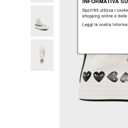
INFORMATIVA SU
View All
View All
orecchini
bracciali
Sport'85 utilizza i cooki
collane
shopping online e delle 
orecchini
Leggi la nostra
Informat