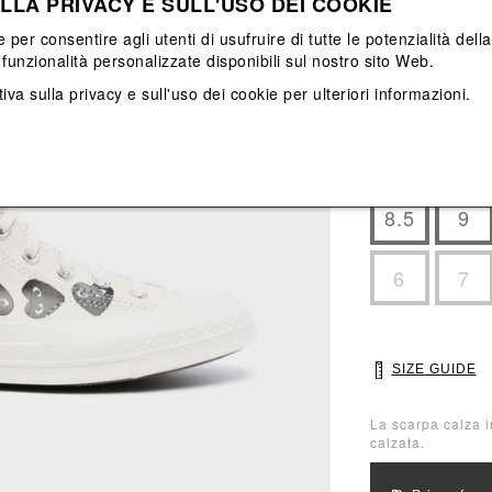
LLA PRIVACY E SULL'USO DEI COOKIE
View All
View All
e per consentire agli utenti di usufruire di tutte le potenzialità dell
funzionalità personalizzate disponibili sul nostro sito Web.
Main color: Bian
Colors: Bianco
iva sulla privacy e sull'uso dei cookie
per ulteriori informazioni.
Select Size
3
4
8.5
9
6
7
SIZE GUIDE
La scarpa calza i
calzata.