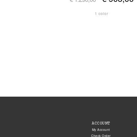
1 color
ACCOUNT
My Account
Check Order