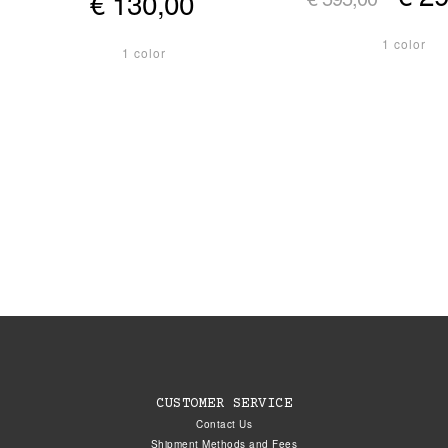
€ 130,00
1 color
1 color
CUSTOMER SERVICE
Contact Us
Shipment Methods and Fees