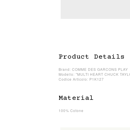
Product Details
Brand: COMME DES GARCONS PLAY
Modello: "MULTI HEART CHUCK TAYL
Codice Articolo: P1K127
Material
100% Cotone