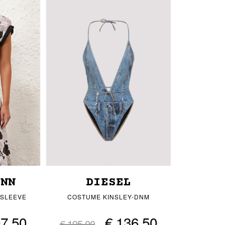
ANN
DIESEL
TSLEEVE
COSTUME KINSLEY-DNM
97,50
€ 136,50
€ 195,00