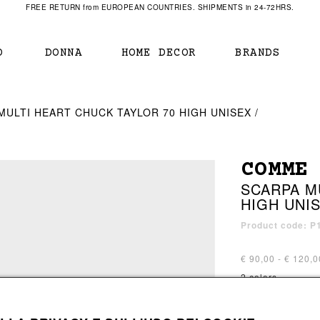
FREE RETURN from EUROPEAN COUNTRIES. SHIPMENTS in 24-72HRS.
O
DONNA
HOME DECOR
BRANDS
IAMENTO
IAMENTO
SCARPE
SCARPE
MULTI HEART CHUCK TAYLOR 70 HIGH UNISEX
r
sneaker
sneaker
New Balance
ihara Yasuhiro
mocassini
scarpe con tacco
Off White
COMME
obs
stivali
stivali
Our Legacy
SCARPA M
sandali
scarpe basse
Represent Clothing
HIGH UNI
Grenoble
mocassini
Sacai
sandali
Product code: P
€ 90,00 - € 120,0
2 colors
a bagno
a bagno