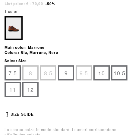
List price: € 170,00
-50%
1 color
Main color: Marrone
Colors: Blu, Marrone, Nero
Select Size
7.5
8
8.5
9
9.5
10
10.5
11
12
SIZE GUIDE
La scarpa calza in modo standard. I numeri corrispondono
all'effettiva calzata.