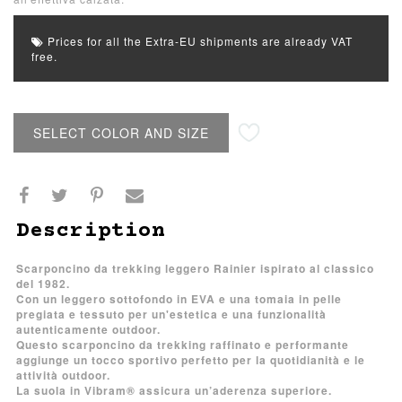
Prices for all the Extra-EU shipments are already VAT
free.
SELECT COLOR AND SIZE
Description
Scarponcino da trekking leggero Rainier ispirato al classico
del 1982.
Con un leggero sottofondo in EVA e una tomaia in pelle
pregiata e tessuto per un'estetica e una funzionalità
autenticamente outdoor.
Questo scarponcino da trekking raffinato e performante
aggiunge un tocco sportivo perfetto per la quotidianità e le
attività outdoor.
La suola in Vibram® assicura un’aderenza superiore.