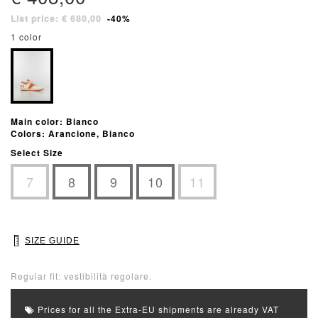
List price: € 680,00
-40%
1 color
Main color: Bianco
Colors: Arancione, Bianco
Select Size
7
8
9
10
11
SIZE GUIDE
Regular fit: vestibilità regolare.
Prices for all the Extra-EU shipments are already VAT