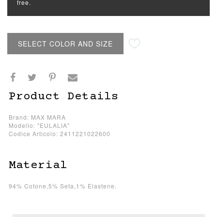
free.
SELECT COLOR AND SIZE
Product Details
Brand: MAX MARA
Modello: "EULALIA"
Codice Articolo: 2411221022600
Material
94% Cotone,5% Seta,1% Elastene.