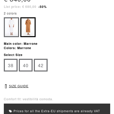
List price: € 680,00
-50%
2 colors
Main color: Marrone
Colors: Marrone
Select Size
38
40
42
SIZE GUIDE
Comfort fit: vestibilità comoda.
Prices for all the Extra-EU shipments are already VAT