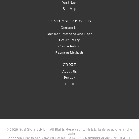
Wish List
Site Map
CUSTOMER SERVICE
Contact Us
Shipment Methods and Fees
Return Policy
Create Return
Payment Methods
ABOUT
About Us
Privacy
Terms
© 2026 Susi Store S.R.L. - All Rights Reserved. È vietata la riproduzione anche
parziale.
Sede: Via Ofanto snc • 04100 Latina, Italia | P.IVA 02060350598 • N° REA LT -