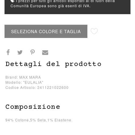
I prezzi per tutti gli articoli esportati al di fuori della
Comunità Europea sono già esenti di IVA.
Aggiungi alla lista desideri
SELEZIONA COLORE E TAGLIA
Dettagli del prodotto
Brand: MAX MARA
Modello: "EULALIA"
Codice Articolo: 2411221022600
Composizione
94% Cotone,5% Seta,1% Elastene.