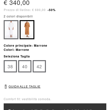
€ 340,00
Prezzo di listino: € 680,00
-50%
2 colori disponibili
Colore principale: Marrone
Colori: Marrone
Seleziona Taglia
38
40
42
GUIDA ALLE TAGLIE
Comfort fit: vestibilità comoda.