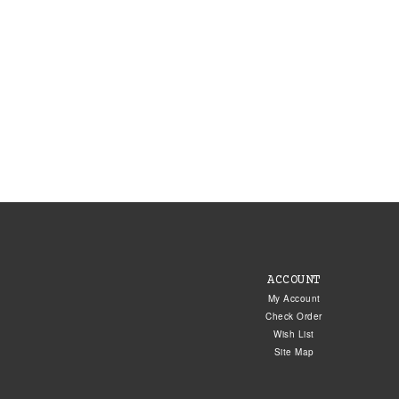
ACCOUNT
My Account
Check Order
Wish List
Site Map