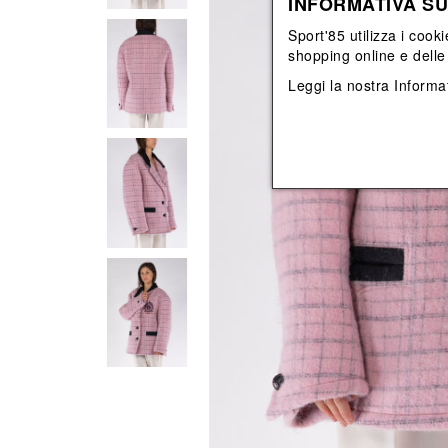
INFORMATIVA SU
View All
View All
orecchini
bracciali
Sport'85 utilizza i cooki
collane
shopping online e delle 
orecchini
Leggi la nostra
Informat