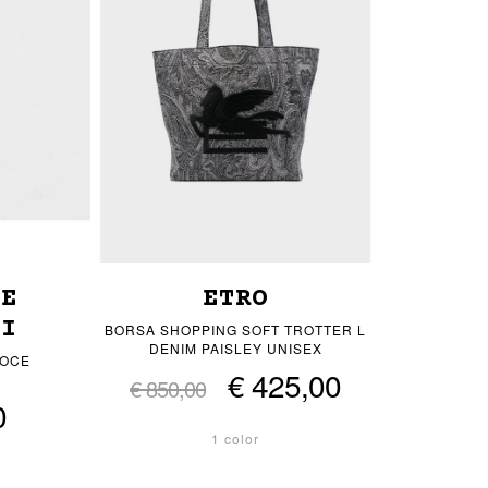
LE
ETRO
HI
BORSA SHOPPING SOFT TROTTER L
DENIM PAISLEY UNISEX
ROCE
€ 425,00
€ 850,00
0
1 color