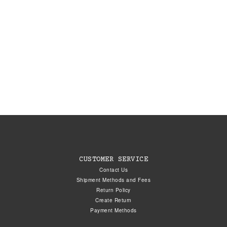
CUSTOMER SERVICE
Contact Us
Shipment Methods and Fees
Return Policy
Create Return
Payment Methods