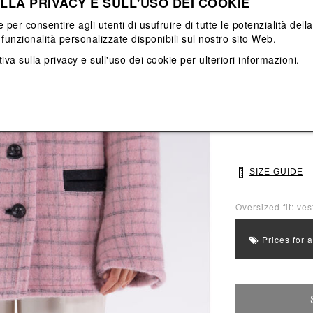
LLA PRIVACY E SULL'USO DEI COOKIE
View All
View All
e per consentire agli utenti di usufruire di tutte le potenzialità dell
funzionalità personalizzate disponibili sul nostro sito Web.
Main color: Ros
iva sulla privacy e sull'uso dei cookie
per ulteriori informazioni.
Colors: Rosa
Select Size
40
42
SIZE GUIDE
Oversized fit: ves
Prices for 