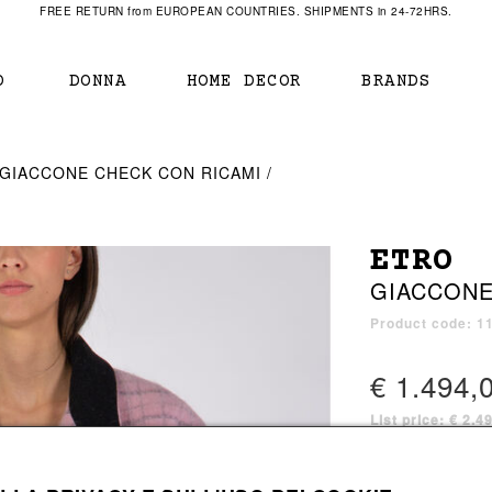
FREE RETURN from EUROPEAN COUNTRIES. SHIPMENTS in 24-72HRS.
O
DONNA
HOME DECOR
BRANDS
IAMENTO
IAMENTO
SCARPE
SCARPE
GIACCONE CHECK CON RICAMI
r
sneaker
sneaker
New Balance
ihara Yasuhiro
mocassini
scarpe con tacco
Off White
ETRO
obs
stivali
stivali
Our Legacy
GIACCONE
sandali
scarpe basse
Represent Clothing
Grenoble
mocassini
Sacai
Product code: 1
sandali
€ 1.494,
List price: € 2.4
a bagno
a bagno
1 color