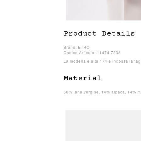
Product Details
Brand: ETRO
Codice Articolo: 11474 7238
La modella è alta 174 e indossa la tag
Material
58% lana vergine, 14% alpaca, 14% m