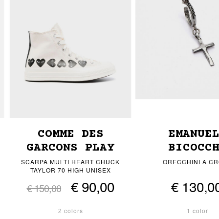
COMME DES
EMANUE
GARCONS PLAY
BICOCC
SCARPA MULTI HEART CHUCK
ORECCHINI A C
TAYLOR 70 HIGH UNISEX
€ 90,00
€ 130,0
€ 150,00
2 colors
1 color