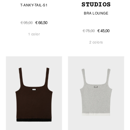
STUDIOS
T-ANKY-TAIL-S1
BRA LOUNGE
€ 95,00
€ 66,50
€ 75,00
€ 45,00
1 color
2 colors