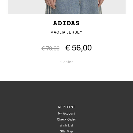
ADIDAS
MAGLIA JERSEY
€ 56,00
€ 70,00
1 color
ACCOUNT
My Account
Check Order
Wish List
Site Map