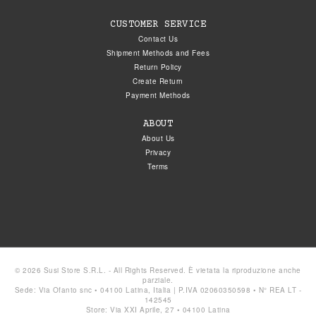
CUSTOMER SERVICE
Contact Us
Shipment Methods and Fees
Return Policy
Create Return
Payment Methods
ABOUT
About Us
Privacy
Terms
© 2026 Susi Store S.R.L. - All Rights Reserved. È vietata la riproduzione anche
parziale.
Sede: Via Ofanto snc • 04100 Latina, Italia | P.IVA 02060350598 • N° REA LT -
142545
Store: Via XXI Aprile, 27 • 04100 Latina