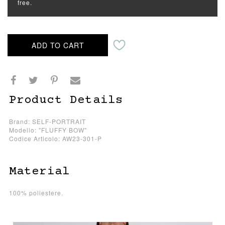
free.
ADD TO CART
Product Details
Brand: SELF-PORTRAIT
Modello: "FLUFFY BOW"
Codice Articolo: AW23-301-P
Material
100% poliestere.