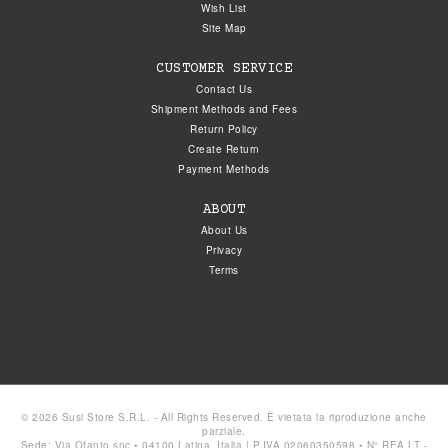
Wish List
Site Map
CUSTOMER SERVICE
Contact Us
Shipment Methods and Fees
Return Policy
Create Return
Payment Methods
ABOUT
About Us
Privacy
Terms
© 2026 Susi Store S.R.L. - All Rights Reserved. È vietata la riproduzione anche
parziale.
Sede: Via Ofanto snc • 04100 Latina, Italia | P.IVA 02060350598 • N° REA LT -