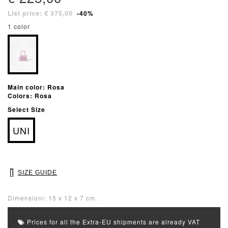
List price: € 375,00
-40%
1 color
Main color: Rosa
Colors: Rosa
Select Size
UNI
SIZE GUIDE
Dimensioni: 15 x 12 x 7 cm.
Prices for all the Extra-EU shipments are already VAT