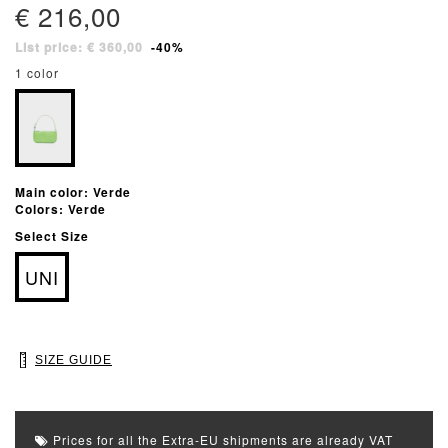
€ 216,00
List price: € 360,00
-40%
1 color
Main color: Verde
Colors: Verde
Select Size
UNI
SIZE GUIDE
Prices for all the Extra-EU shipments are already VAT