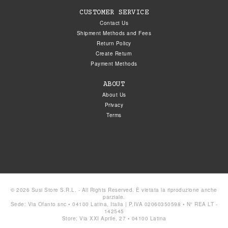
CUSTOMER SERVICE
Contact Us
Shipment Methods and Fees
Return Policy
Create Return
Payment Methods
ABOUT
About Us
Privacy
Terms
© 2026 Susi Store S.R.L. - All Rights Reserved. È vietata la riproduzione anche
parziale.
Sede: Via Ofanto snc • 04100 Latina, Italia | P.IVA 02060350598 • N° REA LT -
142545
Store: Via XXI Aprile, 27 • 04100 Latina