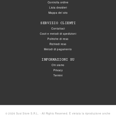
Controlla ordine
Lista desideri
Mappa del sito
SERVIZIO CLIENTI
Contattaci
Costi e metodi di spedizioni
Politiche di reso
Richiedi reso
Metodi di pagamento
INFORMAZIONI SU
Chi siamo
Privacy
Termini
© 2026 Susi Store S.R.L. - All Rights Reserved. È vietata la riproduzione anche