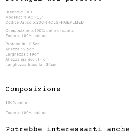
Brand:BY FAR
Modello: "RACHEL"
Codice Articolo:23CRRCLSFRGEPLMED
Composizione:100% pelle di capra.
Fodera: 100% cotone.
Profondità : 2,5cm
Altezza : 9,5cm
Larghezza : 19cm
Altezza manico :14 cm
Lunghezza tracolla : 35cm
Composizione
100% pelle.
Fodera: 100% cotone.
Potrebbe interessarti anche