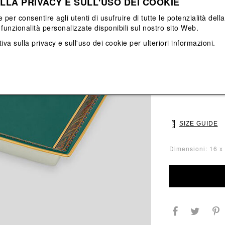
LLA PRIVACY E SULL'USO DEI COOKIE
View All
View All
e per consentire agli utenti di usufruire di tutte le potenzialità dell
funzionalità personalizzate disponibili sul nostro sito Web.
Main color: Verd
iva sulla privacy e sull'uso dei cookie
per ulteriori informazioni.
Colors: Verde
Select Size
UNI
SIZE GUIDE
Dimensioni: 16 x 