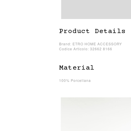
Product Details
Brand: ETRO HOME ACCESSORY
Codice Articolo: 32662 8166
Material
100% Porcellana