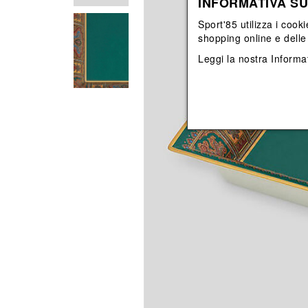
INFORMATIVA SU
View All
View All
orecchini
bracciali
Sport'85 utilizza i cooki
collane
shopping online e delle 
orecchini
Leggi la nostra
Informat