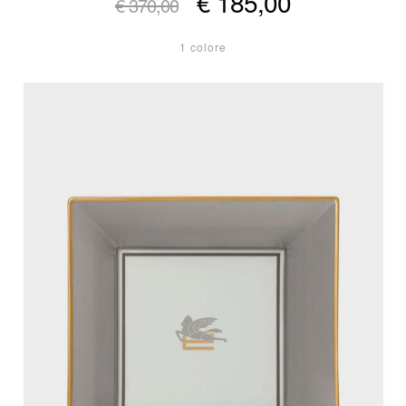
€ 185,00
€ 370,00
1 colore