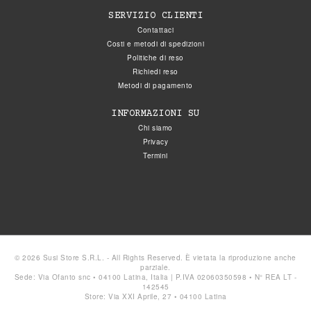
SERVIZIO CLIENTI
Contattaci
Costi e metodi di spedizioni
Politiche di reso
Richiedi reso
Metodi di pagamento
INFORMAZIONI SU
Chi siamo
Privacy
Termini
© 2026 Susi Store S.R.L. - All Rights Reserved. È vietata la riproduzione anche
parziale.
Sede: Via Ofanto snc • 04100 Latina, Italia | P.IVA 02060350598 • N° REA LT -
142545
Store: Via XXI Aprile, 27 • 04100 Latina