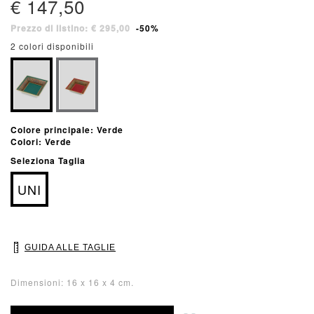
€ 147,50
Prezzo di listino: € 295,00
-50%
2 colori disponibili
Colore principale: Verde
Colori: Verde
Seleziona Taglia
UNI
GUIDA ALLE TAGLIE
Dimensioni: 16 x 16 x 4 cm.
Aggiungi alla lista desideri