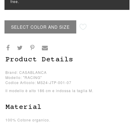
free.
SELECT COLOR AND SIZE
Product Details
Brand: CASABLANCA
Modello: "RACING"
Codice Articolo: MS24-JTP-001-07
Il modello è alto 186 cm e indossa la taglia M.
Material
100% Cotone organico.