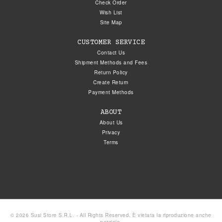
Check Order
Wish List
Site Map
CUSTOMER SERVICE
Contact Us
Shipment Methods and Fees
Return Policy
Create Return
Payment Methods
ABOUT
About Us
Privacy
Terms
© 2026 Susi Store S.R.L. - All Rights Reserved. È vietata la riproduzione anche