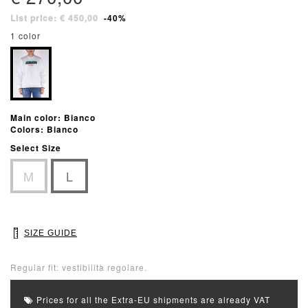
List price: € 450,00
-40%
1 color
Main color: Bianco
Colors: Bianco
Select Size
M
L
SIZE GUIDE
Regular fit: vestibilità regolare.
Prices for all the Extra-EU shipments are already VAT