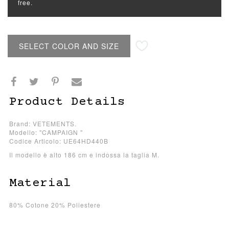
free.
SELECT COLOR AND SIZE
Product Details
Brand: VETEMENTS.
Modello: "CAMPAIGN "
Codice Articolo: UE64HD440B
Il modello è alto 186 cm e indossa la taglia M.
Material
80% Cotone 20% Poliestere