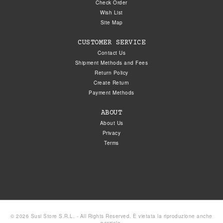
Check Order
Wish List
Site Map
CUSTOMER SERVICE
Contact Us
Shipment Methods and Fees
Return Policy
Create Return
Payment Methods
ABOUT
About Us
Privacy
Terms
© 2026 Susi Store S.R.L. - All Rights Reserved. È vietata la riproduzione anche