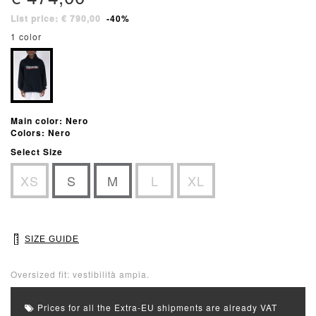
List price: € 790,00
-40%
1 color
Main color: Nero
Colors: Nero
Select Size
XS
S
M
L
XL
SIZE GUIDE
Oversized fit: vestibilità ampia.
Prices for all the Extra-EU shipments are already VAT