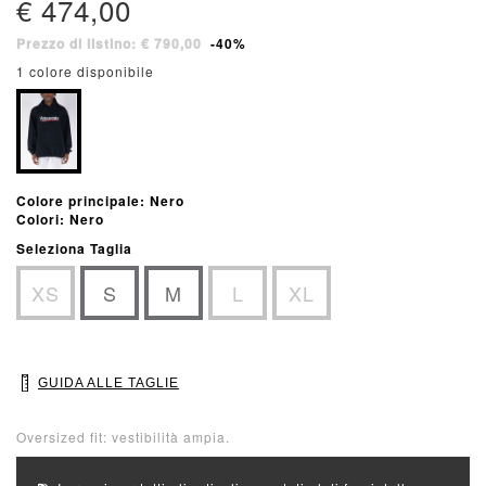
€ 474,00
Prezzo di listino: € 790,00
-40%
1 colore disponibile
Colore principale: Nero
Colori: Nero
Seleziona Taglia
XS
S
M
L
XL
GUIDA ALLE TAGLIE
Oversized fit: vestibilità ampia.