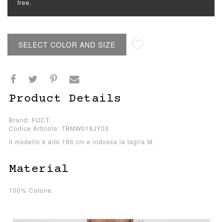
free.
SELECT COLOR AND SIZE
Product Details
Brand: FUCT.
Codice Articolo: TBMW018JY03
Il modello è alto 186 cm e indossa la taglia M.
Material
100% Cotone.