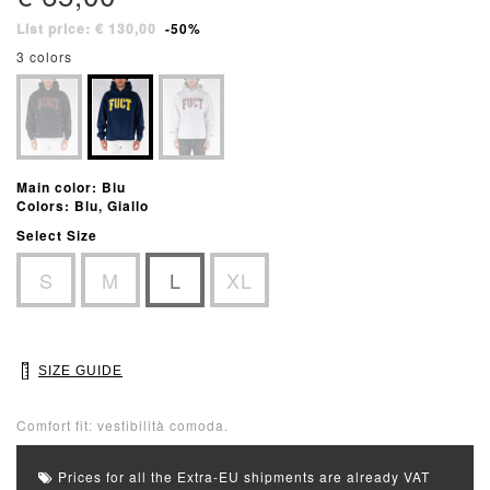
List price: € 130,00
-50%
3 colors
Main color: Blu
Colors: Blu, Giallo
Select Size
S
M
L
XL
SIZE GUIDE
Comfort fit: vestibilità comoda.
Prices for all the Extra-EU shipments are already VAT