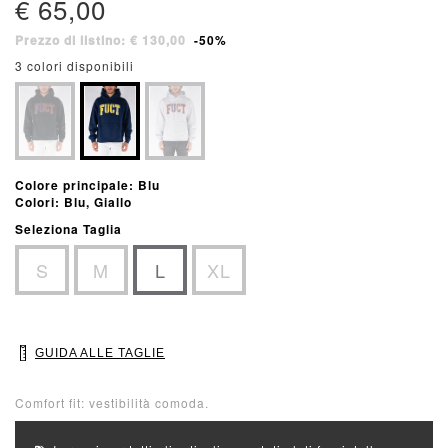
€ 65,00
Prezzo di listino: € 130,00
-50%
3 colori disponibili
Colore principale: Blu
Colori: Blu, Giallo
Seleziona Taglia
S
M
L
XL
GUIDA ALLE TAGLIE
Comfort fit: vestibilità comoda.