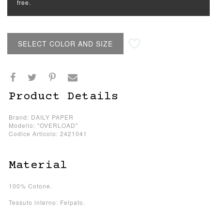
free.
SELECT COLOR AND SIZE
Product Details
Brand: DAILY PAPER
Modello: "OVERLOAD"
Codice Articolo: 2421041
Material
100% Cotone.
Tessuto interno: Felpato.