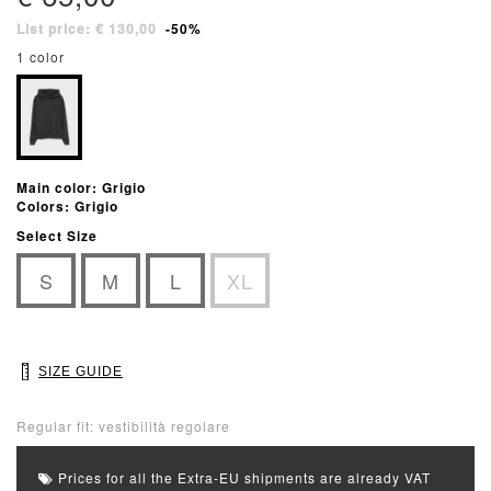
List price: € 130,00
-50%
1 color
Main color: Grigio
Colors: Grigio
Select Size
S
M
L
XL
SIZE GUIDE
Regular fit: vestibilità regolare
Prices for all the Extra-EU shipments are already VAT