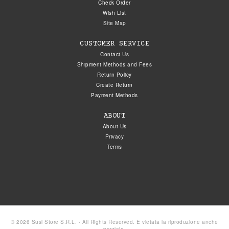
Check Order
Wish List
Site Map
CUSTOMER SERVICE
Contact Us
Shipment Methods and Fees
Return Policy
Create Return
Payment Methods
ABOUT
About Us
Privacy
Terms
© 2026 Susi Store S.R.L. - All Rights Reserved. È vietata la riproduzione anche