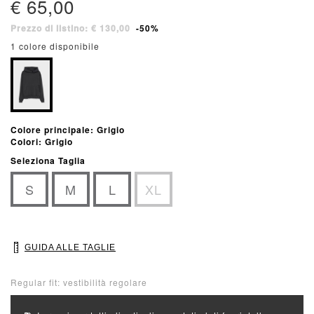
€ 65,00
Prezzo di listino: € 130,00
-50%
1 colore disponibile
Colore principale: Grigio
Colori: Grigio
Seleziona Taglia
S
M
L
XL
GUIDA ALLE TAGLIE
Regular fit: vestibilità regolare