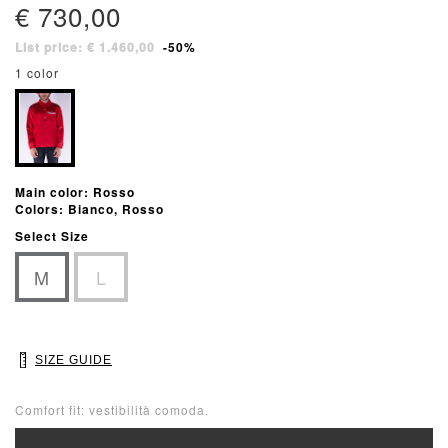
€ 730,00
List price: € 1.460,00
-50%
1 color
Main color: Rosso
Colors: Bianco, Rosso
Select Size
M
L
SIZE GUIDE
Comfort fit: vestibilità comoda.