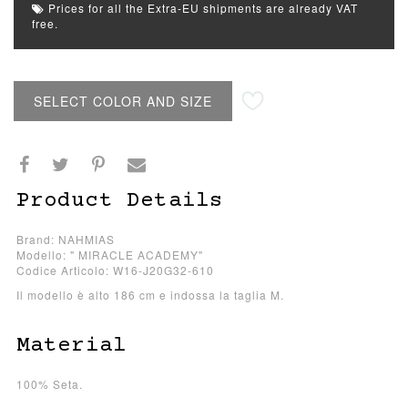
Prices for all the Extra-EU shipments are already VAT
free.
SELECT COLOR AND SIZE
Product Details
Brand: NAHMIAS
Modello: " MIRACLE ACADEMY"
Codice Articolo: W16-J20G32-610
Il modello è alto 186 cm e indossa la taglia M.
Material
100% Seta.