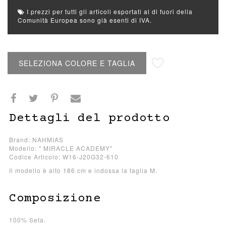
I prezzi per tutti gli articoli esportati al di fuori della
Comunità Europea sono già esenti di IVA.
Aggiungi alla lista desideri
SELEZIONA COLORE E TAGLIA
Dettagli del prodotto
Brand: NAHMIAS
Modello: " MIRACLE ACADEMY"
Codice Articolo: W16-J20G32-610
Il modello è alto 186 cm e indossa la taglia M.
Composizione
100% Seta.