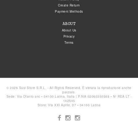
Create Return
Payment Methods
ABOUT
About Us
Privacy
Terms
© 2026 Susi Store S.R.L. - All Rights Reserved. È vietata la riproduzione anche
parziale.
Sede: Via Ofanto snc • 04100 Latina, Italia | P.IVA 02060350598 • N° REA LT -
142545
Store: Via XXI Aprile, 27 • 04100 Latina