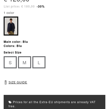
List price: € 180,00
-30%
1 color
Main color: Blu
Colors: Blu
Select Size
S
M
L
SIZE GUIDE
Prices for all the Extra-EU shipments are already VAT
free.