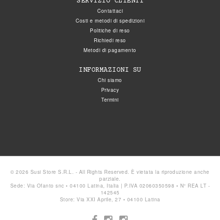
SERVIZIO CLIENTI
Contattaci
Costi e metodi di spedizioni
Politiche di reso
Richiedi reso
Metodi di pagamento
INFORMAZIONI SU
Chi siamo
Privacy
Termini
© 2026 Susi Store S.R.L. - All Rights Reserved. È vietata la riproduzione anche
parziale.
Sede: Via Ofanto snc • 04100 Latina, Italia | P.IVA 02060350598 • N° REA LT -
142545
Store: Via XXI Aprile, 27 • 04100 Latina