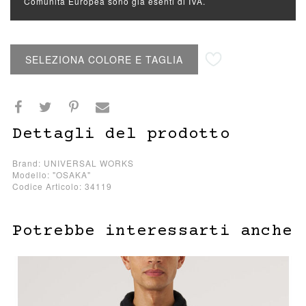
Comunità Europea sono già esenti di IVA.
Aggiungi alla lista desideri
SELEZIONA COLORE E TAGLIA
Dettagli del prodotto
Brand: UNIVERSAL WORKS
Modello: "OSAKA"
Codice Articolo: 34119
Potrebbe interessarti anche