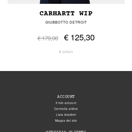
CARHARTT WIP
GIUBBOTTO DETROIT
€ 125,30
€ 179,00
4 colori
ACCOUNT
Il mio account
Controlla ordine
Lista desideri
Mappa del sito