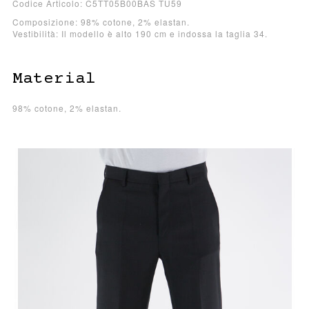
Codice Articolo: C5TT05B00BAS TU59
Composizione: 98% cotone, 2% elastan.
Vestibilità: Il modello è alto 190 cm e indossa la taglia 34.
Material
98% cotone, 2% elastan.