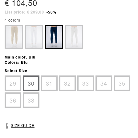
€ 104,50
List price: € 209,00
-50%
4 colors
Main color: Blu
Colors: Blu
Select Size
29
30
31
32
33
34
35
36
38
SIZE GUIDE