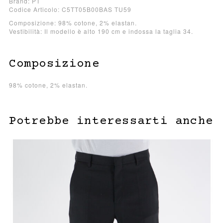
Brand: PT
Codice Articolo: C5TT05B00BAS TU59
Composizione: 98% cotone, 2% elastan.
Vestibilità: Il modello è alto 190 cm e indossa la taglia 34.
Composizione
98% cotone, 2% elastan.
Potrebbe interessarti anche