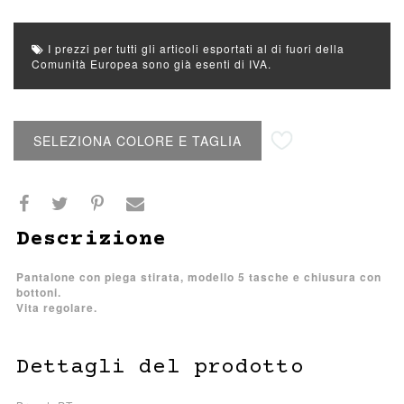
I prezzi per tutti gli articoli esportati al di fuori della
Comunità Europea sono già esenti di IVA.
Aggiungi alla lista desideri
SELEZIONA COLORE E TAGLIA
Descrizione
Pantalone con piega stirata, modello 5 tasche e chiusura con
bottoni.
Vita regolare.
Dettagli del prodotto