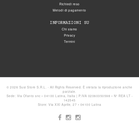
Richiedi reso
Metodi di pagamento
INFORMAZIONI SU
Chi siamo
Privacy
Termini
© 2026 Susi Store S.R.L. - All Rights Reserved. È vietata la riproduzione anche
parziale.
Sede: Via Ofanto snc • 04100 Latina, Italia | P.IVA 02060350598 • N° REA LT -
142545
Store: Via XXI Aprile, 27 • 04100 Latina