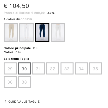
€ 104,50
Prezzo di listino: € 209,00
-50%
4 colori disponibili
Colore principale: Blu
Colori: Blu
Seleziona Taglia
29
30
31
32
33
34
35
36
38
GUIDA ALLE TAGLIE