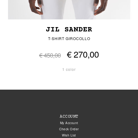
JIL SANDER
T-SHIRT GIROCOLLO
€ 270,00
€ 450,00
1 color
ACCOUNT
My Account
Check Order
Wish List