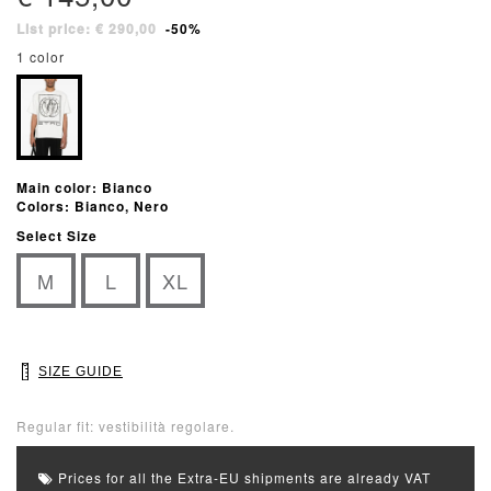
List price: € 290,00
-50%
1 color
Main color: Bianco
Colors: Bianco, Nero
Select Size
M
L
XL
SIZE GUIDE
Regular fit: vestibilità regolare.
Prices for all the Extra-EU shipments are already VAT