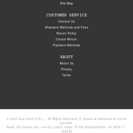
Site Map
CUSTOMER SERVICE
Contact Us
Shipment Methods and Fees
Return Policy
Create Return
Payment Methods
ABOUT
About Us
Privacy
Terms
© 2026 Susi Store S.R.L. - All Rights Reserved. È vietata la riproduzione anche
parziale.
Sede: Via Ofanto snc • 04100 Latina, Italia | P.IVA 02060350598 • N° REA LT -
142545