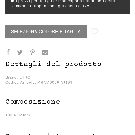
I prezzi per tutti gli articoli esportati al di fuori della
Comunità Europea sono già esenti di IVA.
Aggiungi alla lista desideri
SELEZIONA COLORE E TAGLIA
Dettagli del prodotto
Brand: ETRO
Codice Articolo: MRMA0006 AJ199
Composizione
100% Cotone.