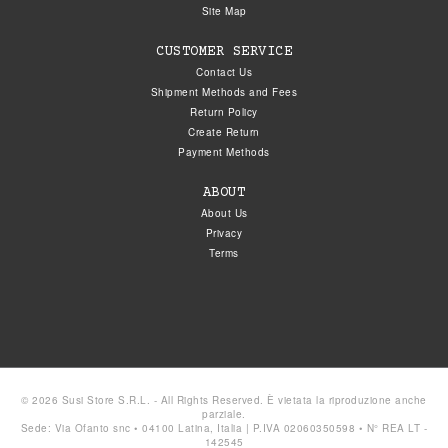
Site Map
CUSTOMER SERVICE
Contact Us
Shipment Methods and Fees
Return Policy
Create Return
Payment Methods
ABOUT
About Us
Privacy
Terms
© 2026 Susi Store S.R.L. - All Rights Reserved. È vietata la riproduzione anche
parziale.
Sede: Via Ofanto snc • 04100 Latina, Italia | P.IVA 02060350598 • N° REA LT -
142545