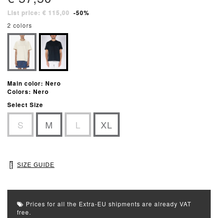
List price: € 115,00
-50%
2 colors
Main color: Nero
Colors: Nero
Select Size
S
M
L
XL
SIZE GUIDE
Prices for all the Extra-EU shipments are already VAT
free.