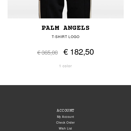
PALM ANGELS
T-SHIRT LOGO
€ 182,50
€ 365,00
1 color
ACCOUNT
My Account
Check Order
Wish List