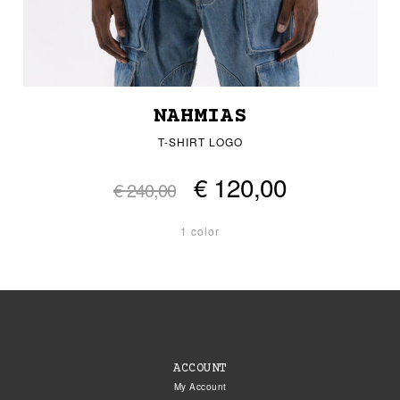
NAHMIAS
T-SHIRT LOGO
€ 120,00
€ 240,00
1 color
ACCOUNT
My Account