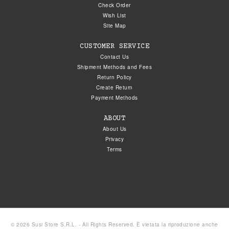
Check Order
Wish List
Site Map
CUSTOMER SERVICE
Contact Us
Shipment Methods and Fees
Return Policy
Create Return
Payment Methods
ABOUT
About Us
Privacy
Terms
© 2026 Susi Store S.R.L. - All Rights Reserved. È vietata la riproduzione anche