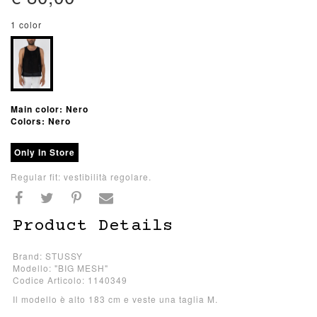
1 color
Main color: Nero
Colors: Nero
Only In Store
Regular fit: vestibilità regolare.
Product Details
Brand: STUSSY
Modello: "BIG MESH"
Codice Articolo: 1140349
Il modello è alto 183 cm e veste una taglia M.