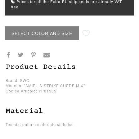
Prices for all the Extra-EU shipments are already VAT
free.
SELECT COLOR AND SIZE
Product Details
Brand: SWC
Modello: "AMIEL S-STRIKE SUEDE MIX"
Codice Articolo: YP01535
Material
Tomaia: pelle e materiale sintetico.