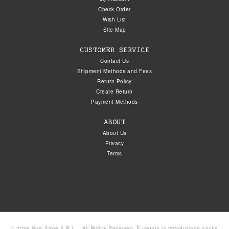
Check Order
Wish List
Site Map
CUSTOMER SERVICE
Contact Us
Shipment Methods and Fees
Return Policy
Create Return
Payment Methods
ABOUT
About Us
Privacy
Terms
© 2026 Susi Store S.R.L. - All Rights Reserved. È vietata la riproduzione anche