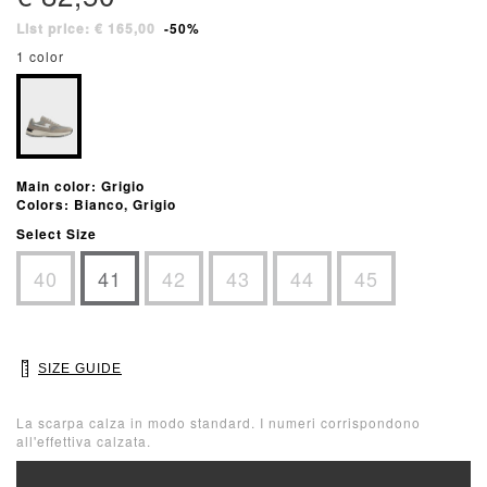
List price: € 165,00
-50%
1 color
Main color: Grigio
Colors: Bianco, Grigio
Select Size
40
41
42
43
44
45
SIZE GUIDE
La scarpa calza in modo standard. I numeri corrispondono
all'effettiva calzata.