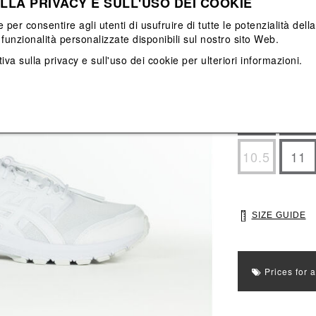
LLA PRIVACY E SULL'USO DEI COOKIE
View All
View All
e per consentire agli utenti di usufruire di tutte le potenzialità dell
funzionalità personalizzate disponibili sul nostro sito Web.
Main color: Bian
iva sulla privacy e sull'uso dei cookie
per ulteriori informazioni.
Colors: Bianco
Select Size
7
7.5
10.5
11
SIZE GUIDE
Prices for 