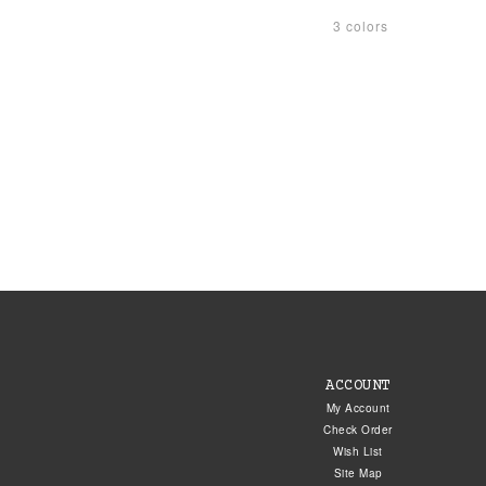
3 colors
ACCOUNT
My Account
Check Order
Wish List
Site Map