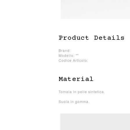
Product Details
Brand:
Modello: ""
Codice Articolo:
Material
Tomaia in pelle sintetica.
Suola in gomma.