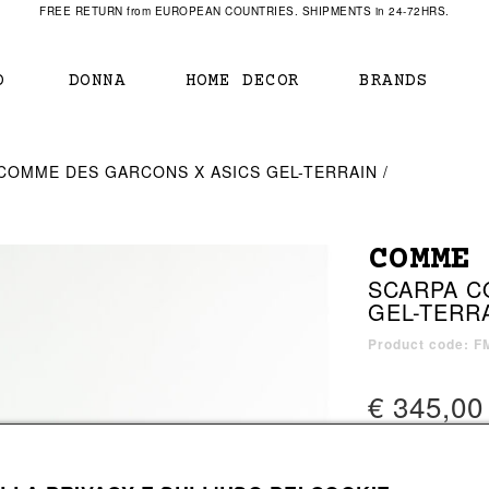
FREE RETURN from EUROPEAN COUNTRIES. SHIPMENTS in 24-72HRS.
O
DONNA
HOME DECOR
BRANDS
IAMENTO
IAMENTO
SCARPE
SCARPE
COMME DES GARCONS X ASICS GEL-TERRAIN
r
sneaker
sneaker
New Balance
ihara Yasuhiro
mocassini
scarpe con tacco
Off White
COMME
obs
stivali
stivali
Our Legacy
SCARPA C
sandali
scarpe basse
Represent Clothing
GEL-TERR
Grenoble
mocassini
Sacai
sandali
Product code: F
€ 345,00
a bagno
a bagno
2 colors