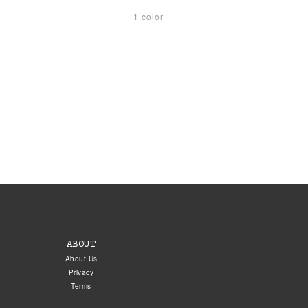
1 color
ABOUT
About Us
Privacy
Terms