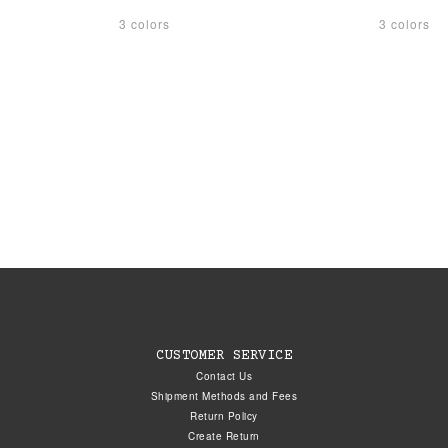
3 colors
3 colors
CUSTOMER SERVICE
Contact Us
Shipment Methods and Fees
Return Policy
Create Return