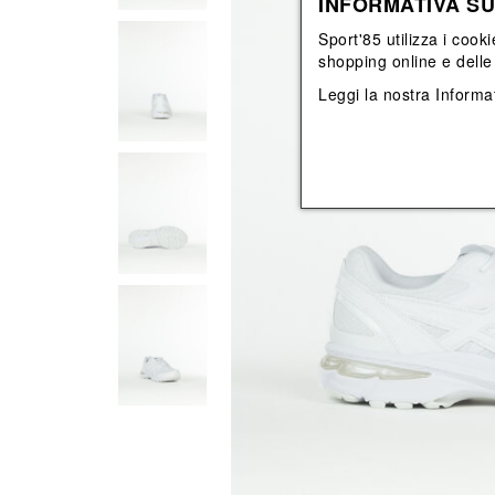
INFORMATIVA SU
View All
View All
orecchini
bracciali
Sport'85 utilizza i cooki
collane
shopping online e delle 
orecchini
Leggi la nostra
Informat