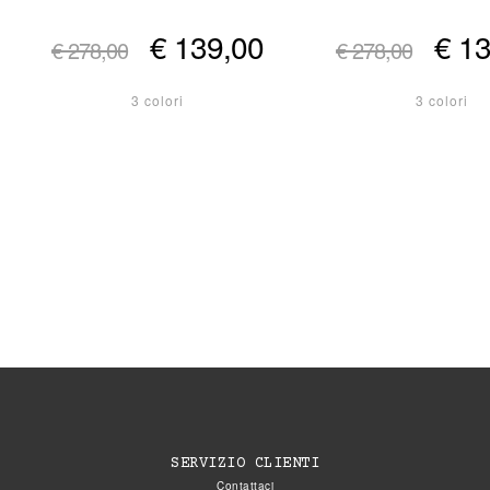
€ 139,00
€ 1
€ 278,00
€ 278,00
3 colori
3 colori
SERVIZIO CLIENTI
Contattaci