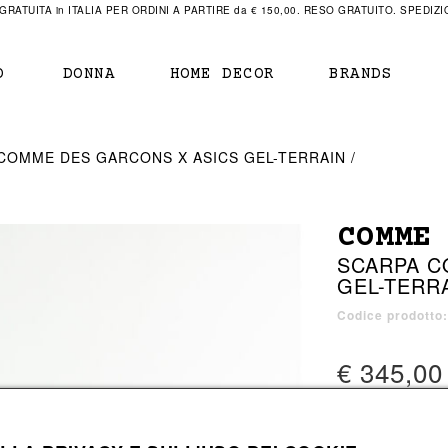
RATUITA in ITALIA PER ORDINI A PARTIRE da € 150,00. RESO GRATUITO. SPEDIZIO
O
DONNA
HOME DECOR
BRANDS
IAMENTO
IAMENTO
SCARPE
SCARPE
COMME DES GARCONS X ASICS GEL-TERRAIN
r
sneaker
sneaker
New Balance
ihara Yasuhiro
mocassini
scarpe con tacco
Off White
COMME
obs
stivali
stivali
Our Legacy
SCARPA C
sandali
scarpe basse
Represent Clothing
GEL-TERR
Grenoble
mocassini
Sacai
sandali
Codice prodotto
€ 345,00
a bagno
a bagno
2 colori disponibi