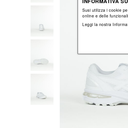
INFORMATIVA SU
Vedi tutti
Vedi tutti
orecchini
bracciali
Susi utilizza i cookie pe
collane
online e delle funzional
orecchini
Leggi la nostra
Informat