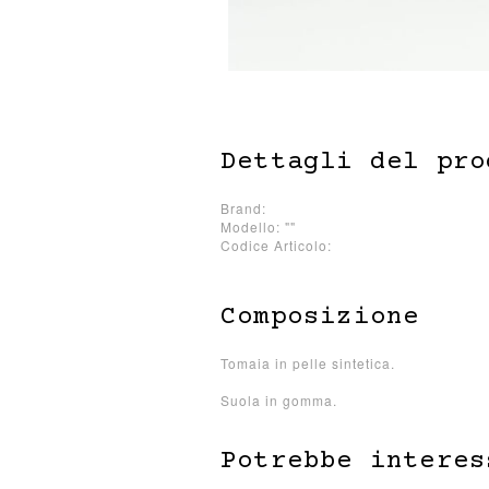
Dettagli del pro
Brand:
Modello: ""
Codice Articolo:
Composizione
Tomaia in pelle sintetica.
Suola in gomma.
Potrebbe interes