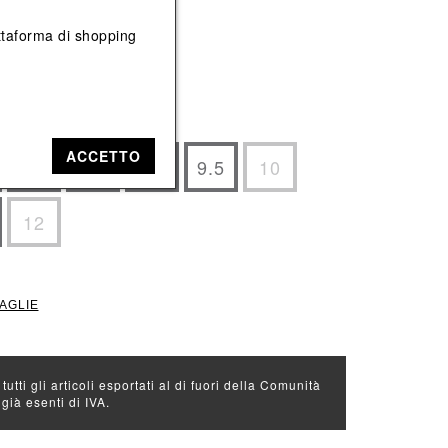
Vedi tutti
Vedi tutti
iattaforma di shopping
e: Bianco
ACCETTO
8
8.5
9
9.5
10
12
TAGLIE
 tutti gli articoli esportati al di fuori della Comunità
ià esenti di IVA.