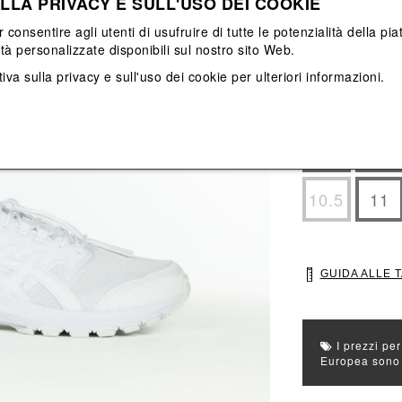
LLA PRIVACY E SULL'USO DEI COOKIE
Vedi tutti
Vedi tutti
r consentire agli utenti di usufruire di tutte le potenzialità della p
ità personalizzate disponibili sul nostro sito Web.
Colore principal
iva sulla privacy e sull'uso dei cookie
per ulteriori informazioni.
Colori: Bianco
Seleziona Taglia
7
7.5
10.5
11
GUIDA ALLE 
I prezzi per
Europea sono g