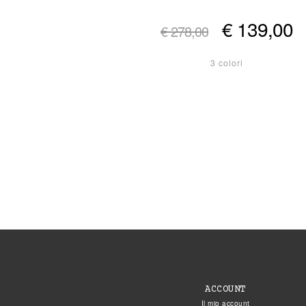
€ 139,00
€ 278,00
3 colori
ACCOUNT
Il mio account