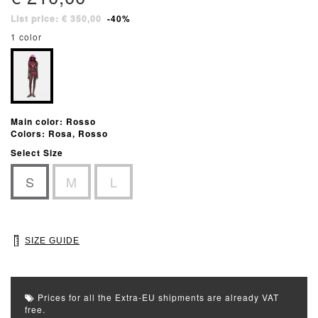
List price: € 350,00
-40%
1 color
Main color: Rosso
Colors: Rosa, Rosso
Select Size
S
M
L
SIZE GUIDE
Prices for all the Extra-EU shipments are already VAT
free.