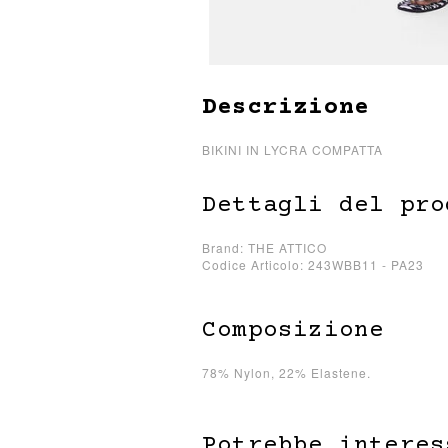
Descrizione
BIKINI IN LYCRA COMPATTA
Dettagli del pro
Brand: THE ATTICO
Codice Articolo: 243WBB11 - PA23
Composizione
78% Nylon, 22% Elastene.
Potrebbe interes