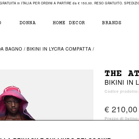
RATUITA in ITALIA PER ORDINI A PARTIRE da € 150,00. RESO GRATUITO. SPEDIZIO
O
DONNA
HOME DECOR
BRANDS
IAMENTO
IAMENTO
SCARPE
SCARPE
DA BAGNO
BIKINI IN LYCRA COMPATTA
r
sneaker
sneaker
New Balance
ihara Yasuhiro
mocassini
scarpe con tacco
Off White
THE A
obs
stivali
stivali
Our Legacy
BIKINI IN
sandali
scarpe basse
Represent Clothing
Grenoble
mocassini
Sacai
Codice prodotto
sandali
€ 210,00
Prezzo di listino
a bagno
a bagno
1 colore disponib