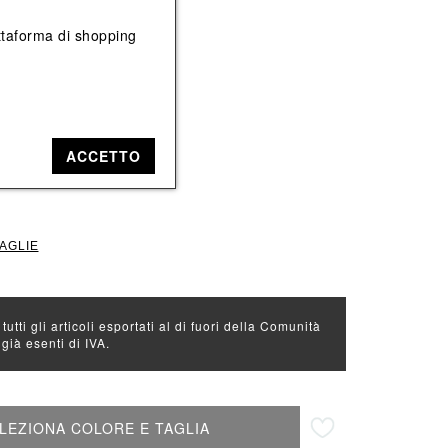
Vedi tutti
Vedi tutti
iattaforma di shopping
e: Rosso
osso
ACCETTO
L
TAGLIE
 tutti gli articoli esportati al di fuori della Comunità
ià esenti di IVA.
Aggiungi alla lista desideri
LEZIONA COLORE E TAGLIA