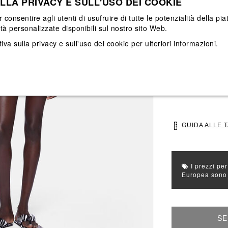
LLA PRIVACY E SULL'USO DEI COOKIE
Vedi tutti
Vedi tutti
r consentire agli utenti di usufruire di tutte le potenzialità della p
ità personalizzate disponibili sul nostro sito Web.
Colore principal
iva sulla privacy e sull'uso dei cookie
per ulteriori informazioni.
Colori: Rosa, R
Seleziona Taglia
S
M
GUIDA ALLE 
I prezzi per
Europea sono g
SE