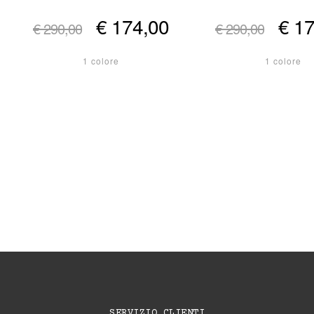
€ 174,00
€ 1
€ 290,00
€ 290,00
1 colore
1 colore
SERVIZIO CLIENTI