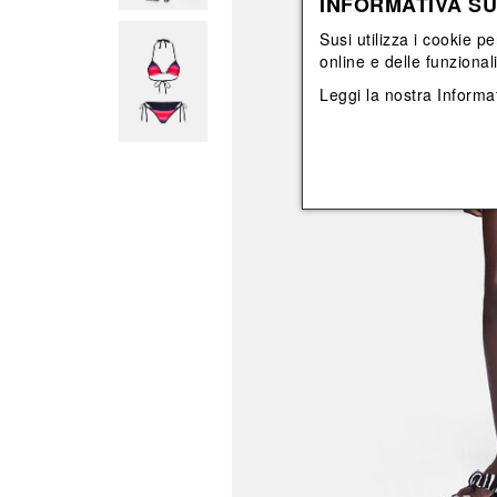
INFORMATIVA SU
Vedi tutti
Vedi tutti
orecchini
bracciali
Susi utilizza i cookie pe
collane
online e delle funzional
orecchini
Leggi la nostra
Informat