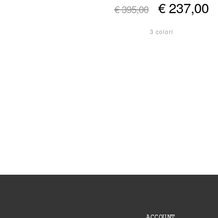
€ 237,00
€ 395,00
3 colori
ACCOUNT