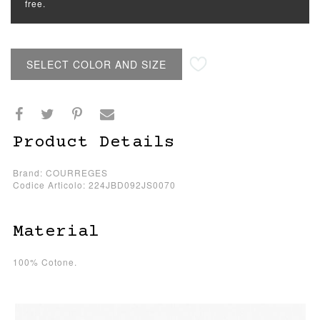
free.
SELECT COLOR AND SIZE
Product Details
Brand: COURREGES
Codice Articolo: 224JBD092JS0070
Material
100% Cotone.