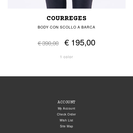
COURREGES
BODY CON SCOLLO A BARCA
€ 195,00
€ 390,00
1 color
ACCOUNT
My Account
Check Order
Wish List
Site Map