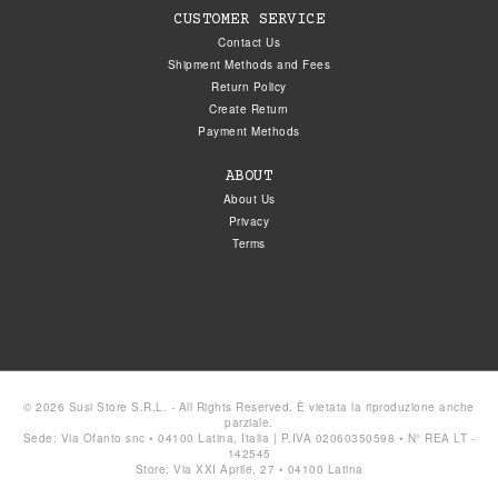
CUSTOMER SERVICE
Contact Us
Shipment Methods and Fees
Return Policy
Create Return
Payment Methods
ABOUT
About Us
Privacy
Terms
© 2026 Susi Store S.R.L. - All Rights Reserved. È vietata la riproduzione anche
parziale.
Sede: Via Ofanto snc • 04100 Latina, Italia | P.IVA 02060350598 • N° REA LT -
142545
Store: Via XXI Aprile, 27 • 04100 Latina