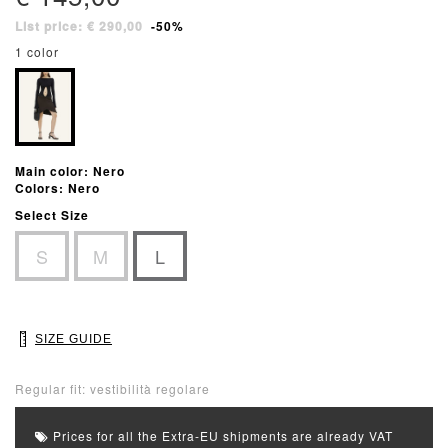
List price: € 290,00
-50%
1 color
Main color: Nero
Colors: Nero
Select Size
S
M
L
SIZE GUIDE
Regular fit: vestibilità regolare
Prices for all the Extra-EU shipments are already VAT