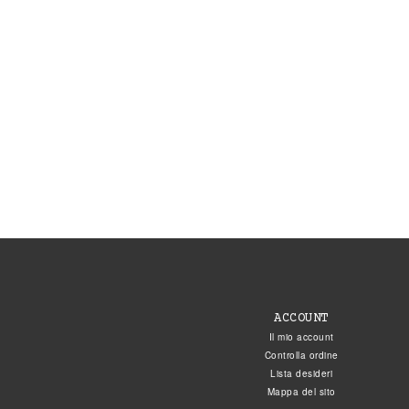
ACCOUNT
Il mio account
Controlla ordine
Lista desideri
Mappa del sito