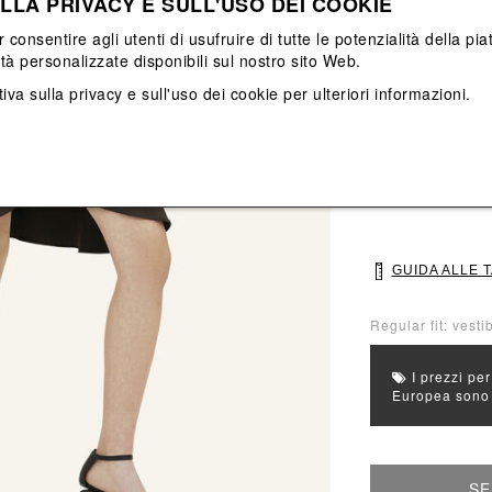
LLA PRIVACY E SULL'USO DEI COOKIE
Vedi tutti
Vedi tutti
r consentire agli utenti di usufruire di tutte le potenzialità della p
ità personalizzate disponibili sul nostro sito Web.
Colore principal
iva sulla privacy e sull'uso dei cookie
per ulteriori informazioni.
Colori: Nero
Seleziona Taglia
S
M
GUIDA ALLE 
Regular fit: vesti
I prezzi per
Europea sono g
SE