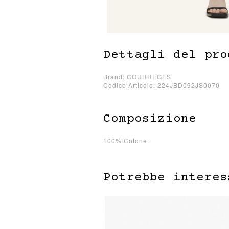
Dettagli del pro
Brand: COURREGES
Codice Articolo: 224JBD092JS0070
Composizione
100% Cotone.
Potrebbe interes