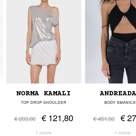
NORMA KAMALI
ANDREAD
TOP DROP SHOULDER
BODY SMANICA
€ 121,80
€ 2
€ 203,00
€ 451,00
1 colore
1 colore