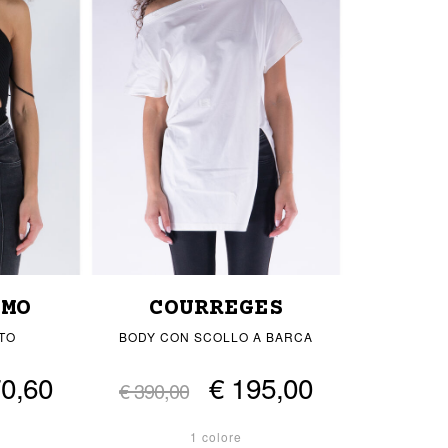
AMO
COURREGES
TO
BODY CON SCOLLO A BARCA
70,60
€ 195,00
€ 390,00
1 colore