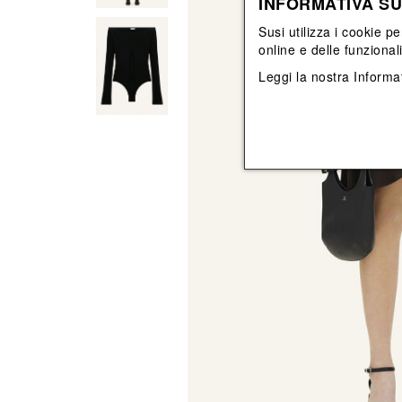
INFORMATIVA SU
Vedi tutti
Vedi tutti
orecchini
bracciali
Susi utilizza i cookie pe
collane
online e delle funzional
orecchini
Leggi la nostra
Informat