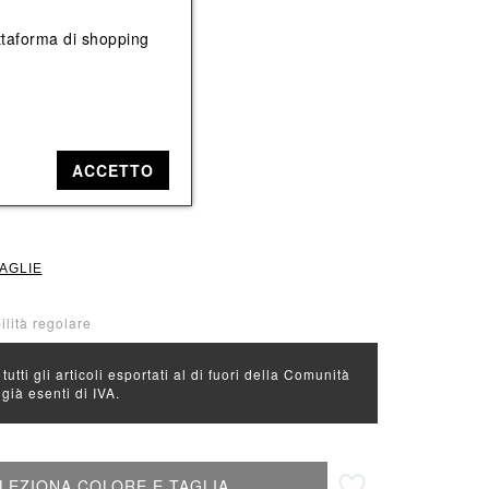
Vedi tutti
Vedi tutti
iattaforma di shopping
e: Nero
ACCETTO
L
TAGLIE
bilità regolare
 tutti gli articoli esportati al di fuori della Comunità
ià esenti di IVA.
Aggiungi alla lista desideri
LEZIONA COLORE E TAGLIA