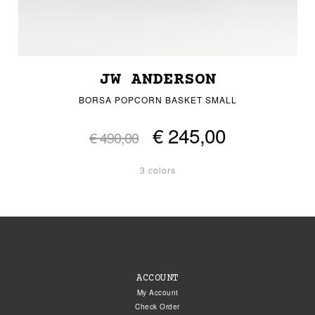
JW ANDERSON
BORSA POPCORN BASKET SMALL
€ 245,00
€ 490,00
3 colors
ACCOUNT
My Account
Check Order