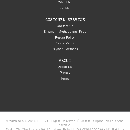
Wish List
Site Map
CUSTOMER SERVICE
Contact Us
Shipment Methods and Fees
Return Policy
Create Return
Payment Methods
ABOUT
About Us
Privacy
Terms
© 2026 Susi Store S.R.L. - All Rights Reserved. È vietata la riproduzione anche
parziale.
Sede: Via Ofanto snc • 04100 Latina, Italia | P.IVA 02060350598 • N° REA LT -