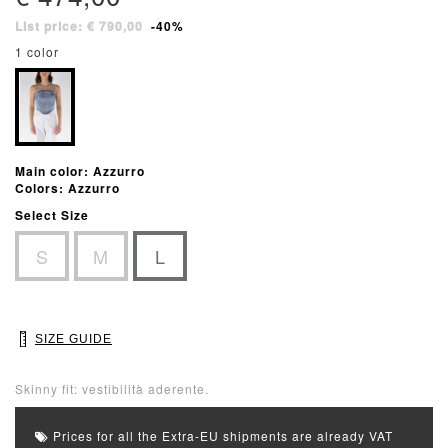
List price: € 790,00
-40%
1 color
Main color: Azzurro
Colors: Azzurro
Select Size
S
M
L
SIZE GUIDE
Skinny fit: vestibilità aderente.
Prices for all the Extra-EU shipments are already VAT