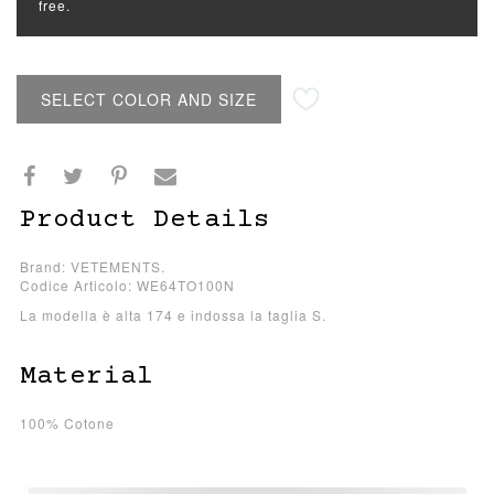
free.
SELECT COLOR AND SIZE
Product Details
Brand: VETEMENTS.
Codice Articolo: WE64TO100N
La modella è alta 174 e indossa la taglia S.
Material
100% Cotone