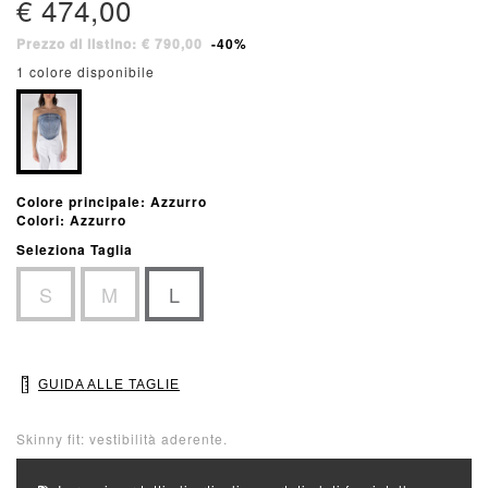
€ 474,00
Prezzo di listino: € 790,00
-40%
1 colore disponibile
Colore principale: Azzurro
Colori: Azzurro
Seleziona Taglia
S
M
L
GUIDA ALLE TAGLIE
Skinny fit: vestibilità aderente.