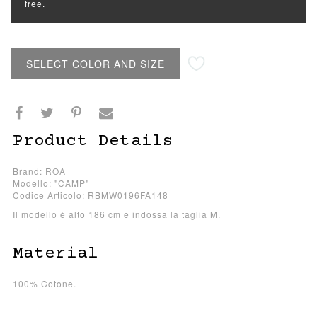
free.
SELECT COLOR AND SIZE
Product Details
Brand: ROA
Modello: "CAMP"
Codice Articolo: RBMW0196FA148
Il modello è alto 186 cm e indossa la taglia M.
Material
100% Cotone.