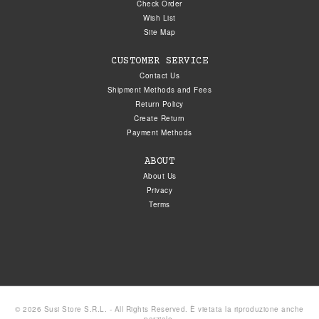
Check Order
Wish List
Site Map
CUSTOMER SERVICE
Contact Us
Shipment Methods and Fees
Return Policy
Create Return
Payment Methods
ABOUT
About Us
Privacy
Terms
© 2026 Susi Store S.R.L. - All Rights Reserved. È vietata la riproduzione anche