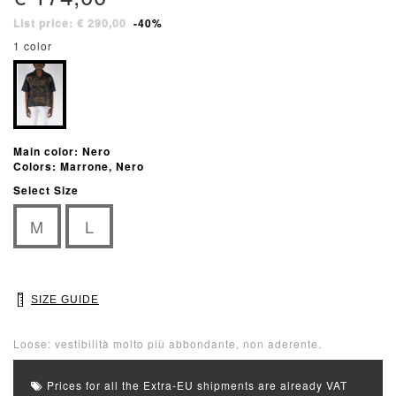
List price: € 290,00
-40%
1 color
Main color: Nero
Colors: Marrone, Nero
Select Size
M
L
SIZE GUIDE
Loose: vestibilità molto più abbondante, non aderente.
Prices for all the Extra-EU shipments are already VAT