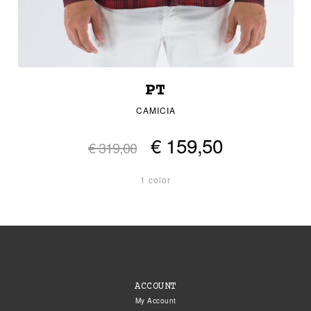
PT
CAMICIA
€ 159,50
€ 319,00
1 color
ACCOUNT
My Account