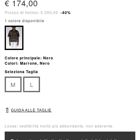
€ 174,00
Prezzo di listino: € 290,00
-40%
1 colore disponibile
Colore principale: Nero
Colori: Marrone, Nero
Seleziona Taglia
M
L
GUIDA ALLE TAGLIE
Loose: vestibilità molto più abbondante, non aderente.