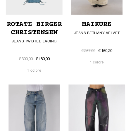
ROTATE BIRGER
HAIKURE
CHRISTENSEN
JEANS BETHANY VELVET
JEANS TWISTED LACING
€ 267,00
€ 160,20
€ 300,00
€ 180,00
1 colore
1 colore