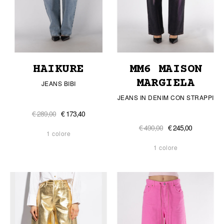
HAIKURE
MM6 MAISON
MARGIELA
JEANS BIBI
JEANS IN DENIM CON STRAPPI
€ 289,00
€ 173,40
€ 490,00
€ 245,00
1 colore
1 colore