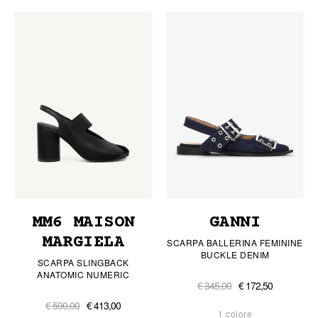
MM6 MAISON
GANNI
MARGIELA
SCARPA BALLERINA FEMININE
BUCKLE DENIM
SCARPA SLINGBACK
ANATOMIC NUMERIC
€ 345,00
€ 172,50
€ 590,00
€ 413,00
1 colore