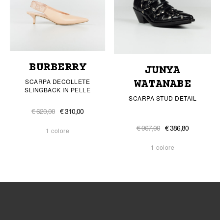
BURBERRY
JUNYA
SCARPA DECOLLETE
WATANABE
SLINGBACK IN PELLE
SCARPA STUD DETAIL
€ 620,00
€ 310,00
€ 967,00
€ 386,80
1 colore
1 colore