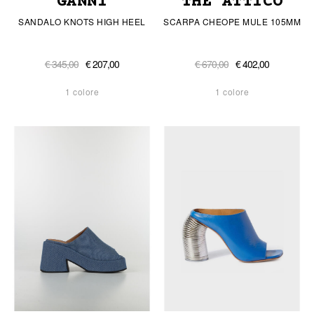
GANNI
THE ATTICO
SANDALO KNOTS HIGH HEEL
SCARPA CHEOPE MULE 105MM
€ 345,00
€ 207,00
€ 670,00
€ 402,00
1 colore
1 colore