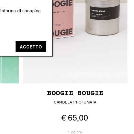
Vedi tutti
Vedi tutti
iattaforma di shopping
ACCETTO
BOOGIE BOUGIE
CANDELA PROFUMATA
€ 65,00
1 colore