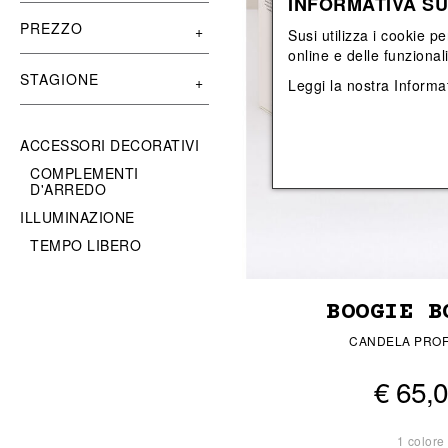
INFORMATIVA SU
Vedi tutti
Vedi tutti
orecchini
bracciali
PREZZO
Susi utilizza i cookie pe
collane
online e delle funzional
orecchini
STAGIONE
Leggi la nostra
Informat
ACCESSORI DECORATIVI
COMPLEMENTI
D'ARREDO
ILLUMINAZIONE
TEMPO LIBERO
BOOGIE B
CANDELA PRO
€ 65,
1 colore