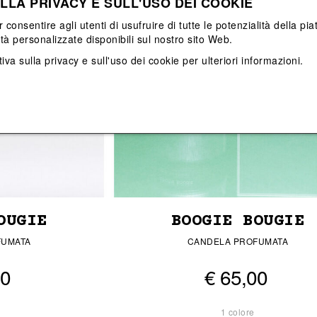
LLA PRIVACY E SULL'USO DEI COOKIE
Vedi tutti
Vedi tutti
r consentire agli utenti di usufruire di tutte le potenzialità della p
ità personalizzate disponibili sul nostro sito Web.
iva sulla privacy e sull'uso dei cookie
per ulteriori informazioni.
OUGIE
BOOGIE BOUGIE
FUMATA
CANDELA PROFUMATA
00
€ 65,00
1 colore