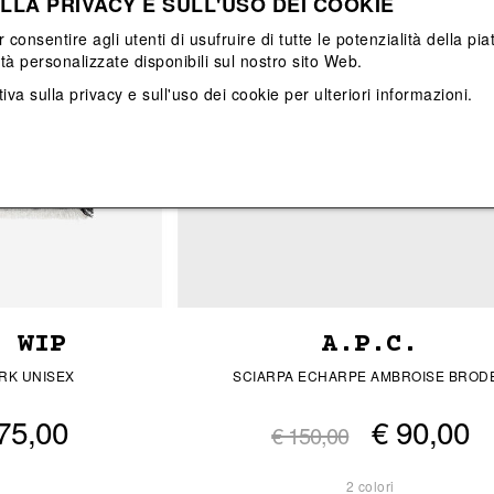
LLA PRIVACY E SULL'USO DEI COOKIE
Vedi tutti
Vedi tutti
r consentire agli utenti di usufruire di tutte le potenzialità della p
ità personalizzate disponibili sul nostro sito Web.
iva sulla privacy e sull'uso dei cookie
per ulteriori informazioni.
T WIP
A.P.C.
RK UNISEX
SCIARPA ECHARPE AMBROISE BROD
75,00
€ 90,00
€ 150,00
2 colori