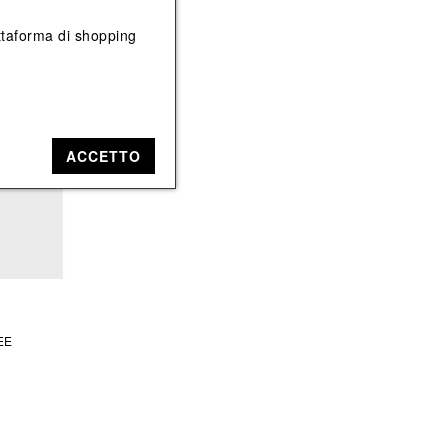
Vedi tutti
Vedi tutti
iattaforma di shopping
ACCETTO
EE