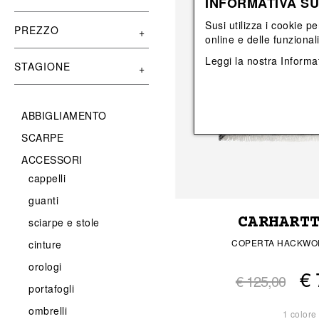
INFORMATIVA SU
Vedi tutti
Vedi tutti
orecchini
bracciali
Susi utilizza i cookie pe
collane
PREZZO
online e delle funzional
orecchini
Leggi la nostra
Informat
STAGIONE
ABBIGLIAMENTO
SCARPE
ACCESSORI
cappelli
guanti
CARHART
sciarpe e stole
COPERTA HACKWO
cinture
orologi
€ 
€ 125,00
portafogli
ombrelli
1 colore