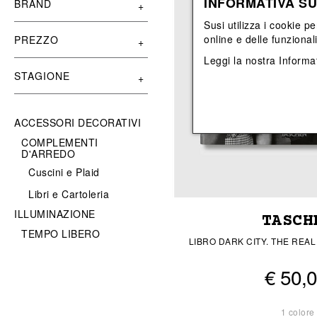
INFORMATIVA SU
BRAND
Vedi tutti
Vedi tutti
orecchini
bracciali
Susi utilizza i cookie pe
collane
online e delle funzional
PREZZO
orecchini
Leggi la nostra
Informat
STAGIONE
ACCESSORI DECORATIVI
COMPLEMENTI
D'ARREDO
Cuscini e Plaid
Libri e Cartoleria
ILLUMINAZIONE
TASCH
TEMPO LIBERO
LIBRO DARK CITY. THE REA
€ 50,
1 colore