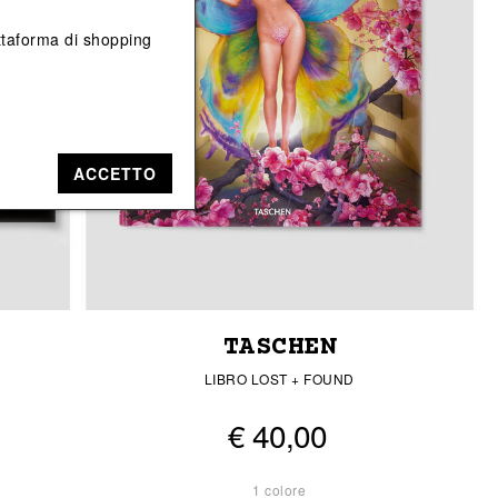
Vedi tutti
Vedi tutti
iattaforma di shopping
ACCETTO
TASCHEN
LIBRO LOST + FOUND
€ 40,00
1 colore