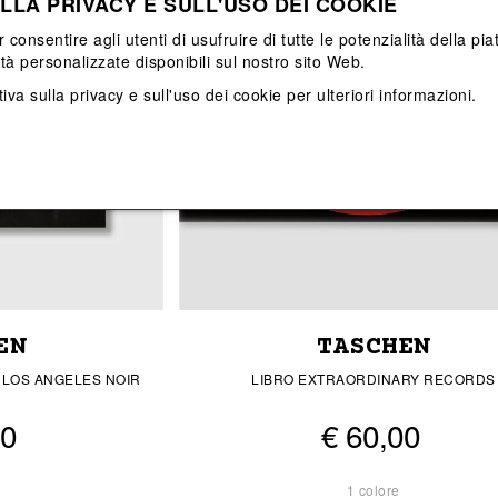
LLA PRIVACY E SULL'USO DEI COOKIE
Vedi tutti
Vedi tutti
r consentire agli utenti di usufruire di tutte le potenzialità della p
ità personalizzate disponibili sul nostro sito Web.
iva sulla privacy e sull'uso dei cookie
per ulteriori informazioni.
EN
TASCHEN
L LOS ANGELES NOIR
LIBRO EXTRAORDINARY RECORDS
00
€ 60,00
1 colore