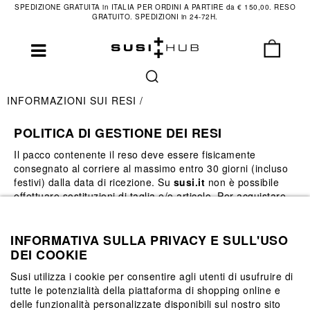
SPEDIZIONE GRATUITA in ITALIA PER ORDINI A PARTIRE da € 150,00. RESO
GRATUITO. SPEDIZIONI in 24-72H.
INFORMAZIONI SUI RESI
POLITICA DI GESTIONE DEI RESI
Il pacco contenente il reso deve essere fisicamente
consegnato al corriere al massimo entro 30 giorni (incluso
festivi) dalla data di ricezione. Su
susi.it
non è possibile
effettuare sostituzioni di taglia e/o articolo. Per acquistare
una diversa taglia e/o articolo si dovrà necessariamente
effettuare un nuovo ordine.
INFORMATIVA SULLA PRIVACY E SULL'USO
Il rimborso sarà effettuato dopo il rientro della merce nei
DEI COOKIE
nostri magazzini e dopo aver effettuato i controlli qualità
descritti in seguito. Qualora questi siano soddisfatti, il
Susi utilizza i cookie per consentire agli utenti di usufruire di
rimborso potrà essere:
tutte le potenzialità della piattaforma di shopping online e
delle funzionalità personalizzate disponibili sul nostro sito
totale
, e prevederà anche la restituzione delle