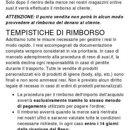
Solo dopo il rientro della merce nei nostri magazzini online
susi.it
verrà effettuato il rimborso al cliente.
ATTENZIONE: Il punto vendita non potrà in alcun modo
provvedere al rimborso del denaro al cliente.
TEMPISTICHE DI RIMBORSO
Adottiamo tutte le misure necessarie per gestire i resi in
modo rapido. I resi accompagnati da documentazione
completa vengono considerati in via prioritaria. In caso di
mancato adempimento alla procedura di reso di
susi.it
, la
società declina ogni responsabilità in caso di perdite
durante il trasporto. Tutte le vendite di prodotti
personalizzati e/o di prodotti di igiene (body, slip, etc.) sono
finali e non sono ammessi resi. Non è previsto alcun diritto
legale di recesso in caso di ordini di prodotti personalizzati.
La procedura per il rimborso dell'importo dell'acquisto
avverrà
esclusivamente tramite lo stesso metodo
di pagamento
utilizzato per pagare l'ordine;
Il rimborso avverrà quando la merce sarà rientrata
nei nostri uffici e saranno valutate tutte le condizioni
necessarie richieste, in ogni caso
entro i 14 giorni
dalla ricezione del Reso;