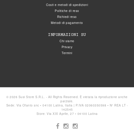
Costi e metodi di spedizioni
Politiche di reso
Richiedi reso
Metodi di pagamento
INFORMAZIONI SU
Chi siamo
Privacy
Termini
© 2026 Susi Store S.R.L. - All Rights Reserved. È vietata la riproduzione anche
parziale.
Sede: Via Ofanto snc • 04100 Latina, Italia | P.IVA 02060350598 • N° REA LT -
142545
Store: Via XXI Aprile, 27 • 04100 Latina