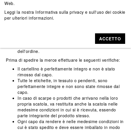
Web.
eventuali spese di spedizione sostenute al momento
dell'acquisto, se il pacco di restituzione è stato
Leggi la nostra
Informativa sulla privacy e sull'uso dei cookie
consegnato al corriere
entro 14 giorni (incluso
per ulteriori informazioni.
festivi)
dalla data di ricezione dell'ordine;
parziale
, e prevederà la sola restituzione degli
importi degli articoli restituiti, se il pacco di
ACCETTO
restituzione è stato consegnato al corriere
entro 30
giorni (incluso festivi)
dalla data di ricezione
dell'ordine.
Prima di spedire la merce effettuare le seguenti verifiche:
Il cartellino è perfettamente integro e non è stato
rimosso dal capo.
Tutte le etichette, in tessuto o pendenti, sono
perfettamente integre e non sono state rimosse dal
capo.
In caso di scarpe o prodotti che arrivano nella loro
propria scatola, va restituita anche la scatola nelle
medesime condizioni in cui si è ricevuta, essendo
parte integrante del prodotto stesso.
Ogni capo da rendere è nelle medesime condizioni in
cui è stato spedito e deve essere imballato in modo