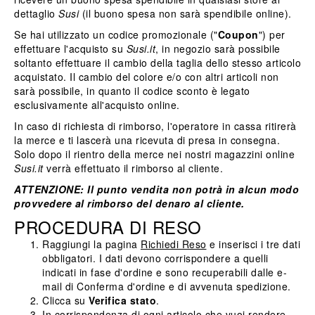
dettaglio
Susi
(il buono spesa non sarà spendibile online).
Se hai utilizzato un codice promozionale ("
Coupon
") per
effettuare l'acquisto su
Susi.it
, in negozio sarà possibile
soltanto effettuare il cambio della taglia dello stesso articolo
acquistato. Il cambio del colore e/o con altri articoli non
sarà possibile, in quanto il codice sconto è legato
esclusivamente all'acquisto online.
In caso di richiesta di rimborso, l'operatore in cassa ritirerà
la merce e ti lascerà una ricevuta di presa in consegna.
Solo dopo il rientro della merce nei nostri magazzini online
Susi.it
verrà effettuato il rimborso al cliente.
ATTENZIONE: Il punto vendita non potrà in alcun modo
provvedere al rimborso del denaro al cliente.
PROCEDURA DI RESO
Raggiungi la pagina
Richiedi Reso
e inserisci i tre dati
obbligatori. I dati devono corrispondere a quelli
indicati in fase d'ordine e sono recuperabili dalle e-
mail di Conferma d'ordine e di avvenuta spedizione.
Clicca su
Verifica stato
.
In corrispondenza di ogni articolo che vuoi rendere