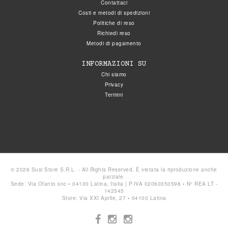
Contattaci
Costi e metodi di spedizioni
Politiche di reso
Richiedi reso
Metodi di pagamento
INFORMAZIONI SU
Chi siamo
Privacy
Termini
© 2026 Susi Store S.R.L. - All Rights Reserved. È vietata la riproduzione anche
parziale.
Sede: Via Ofanto snc • 04100 Latina, Italia | P.IVA 02060350598 • N° REA LT -
142545
Store: Via XXI Aprile, 27 • 04100 Latina