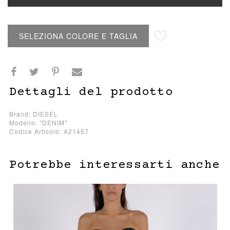
Aggiungi alla lista desideri
SELEZIONA COLORE E TAGLIA
Dettagli del prodotto
Brand: DIESEL
Modello: "DENIM"
Codice Articolo: A21457
Potrebbe interessarti anche